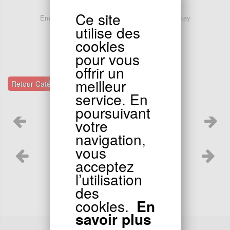
15.90
EUR
Ce site
Embout de guidon Tuning Alu (type7) pour Monkey
Gorilla
utilise des
cookies
pour vous
offrir un
meilleur
Retour Catégories Chassis
service. En
poursuivant
votre
navigation,
vous
acceptez
Pocket Bike
l’utilisation
des
cookies.
En
savoir plus