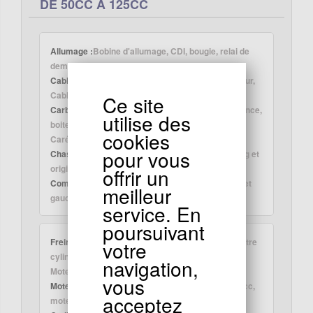
DE 50CC À 125CC
Allumage :
Bobine d'allumage, CDI, bougie, relai de
demarrage, capteur bequille
Cable :
Cable frein et d'embrayage, Câble compteur,
Cables d'accélérateur
Ce site
Carburation :
Carburateur, filtre à air, Filtre à essence,
utilise des
boite à air, Filtre racing
cookies
Carénages :
pour vous
Chassis :
Cadre, Bras oscillant, Cales pieds tuning et
origine Protection bras oscillant
offrir un
Compteur :
Phare , Feux arrière, Clignottant droit et
meilleur
gauche, Compteur vitesse
service. En
poursuivant
Freinage :
Disque frein , Plaquette frein, etrier, Maitre
votre
cylindre
navigation,
Moteur Euro4 :
vous
Moteur Monkey - Gorilla :
Piston, pièce moteur 50cc,
acceptez
moteur 125cc, Pochette joints, Radiateur d'huile