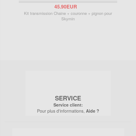
45.90EUR
Kit transmission Chaine + couronne + pignon pour
K
Skymin
SERVICE
Service client:
Pour plus d'informations,
Aide ?