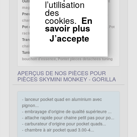
Outillage :
Cle démonte embrayage, Arrache Volant
l’utilisation
magnétique, Cle démonte allumage
des
Pneumatique :
Jantes aluminium, jante tole, valve,
cookies.
En
chambre à air, Pneu tubless
savoir plus
Pot d'échappement :
pot d'échappement d'origine, Pot
racing Monkey Gorilla
J’accepte
Transmission :
Pignon, Chaine renforcée Guide
chaine, couronne, tendeur, guide chaine
Tuning Monkey - Gorilla :
Jauge d'huile, Cale Pieds
bouchon d'essence, Pontet pieces detachees tuning
APERÇUS DE NOS PIÈCES POUR
PIÈCES SKYMINI MONKEY - GORILLA
- lanceur pocket quad en aluminium avec
pignon...
- embrayage d'origine de qualité supérieure ...
- attache rapide pour chaine petit pas pour po...
- carburateur d'origine pour pocket quads...
- chambre à air pocket quad 3.00-4...