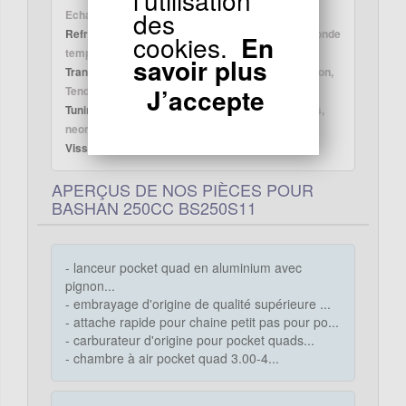
des
Echappement Racing, Joint pot d'échappement
Refroidissement :
Ventilateur, durite, Radiateur, Sonde
cookies.
En
température, turbine pompe à eau
savoir plus
Transmission :
Chaine quad, Couronne quad, Pignon,
J’accepte
Tendeur chaine, sélecteur vitesse
Tuning Quad Bashan :
piece tuning, Guidon, valves,
neon Embout, clignotant Led
Visserie :
Visserie moteur, châssis et carénage
APERÇUS DE NOS PIÈCES POUR
BASHAN 250CC BS250S11
- lanceur pocket quad en aluminium avec
pignon...
- embrayage d'origine de qualité supérieure ...
- attache rapide pour chaine petit pas pour po...
- carburateur d'origine pour pocket quads...
- chambre à air pocket quad 3.00-4...