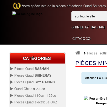
Votre spécialiste de la pièces détachées Quad Shineray
SHINERAY
BASHAN
CITYCOCO
Pièces Trotti
CATÉGORIES
PIÈCES MI
Pièces Quad
BASHAN
BASHAN 200CC BS200S3
Pièces Quad
SHINERAY
Afficher
1
à
4
(s
SHINERAY 150 STE
Pièces Quad
SPY RACING
QUAD SPY250F1
Quad Chinois 200cc
PIÈCES QUAD CHINOIS
Pièces Quad 110cc - 125cc
200CC
SHINERAY 200 ST6A
PIÈCES QUAD 110CC -
Pièces Quad électrique CRZ
125CC
QUAD SPY250F3
Allumage Quad
PIÈCES QUAD