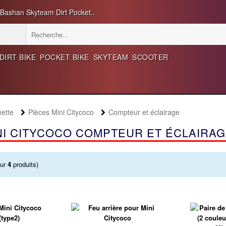
 Bashan Skyteam Dirt Pocket..
DIRT BIKE
POCKET BIKE
SKYTEAM
SCOOTER
nette
Pièces Mini Citycoco
Compteur et éclairage
NI CITYCOCO COMPTEUR ET ÉCLAIRA
ur
4
produits)