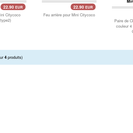
22.90
22.90
EUR
EUR
Panier..
Pani
ini Citycoco
Feu arrière pour Mini Citycoco
type2)
Paire de C
couleur 4
ur
4
produits)