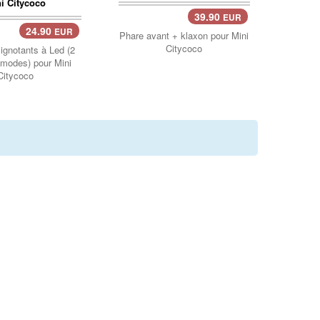
39.90
EUR
Panier..
24.90
EUR
er..
Phare avant + klaxon pour Mini
Citycoco
lignotants à Led (2
 modes) pour Mini
Citycoco