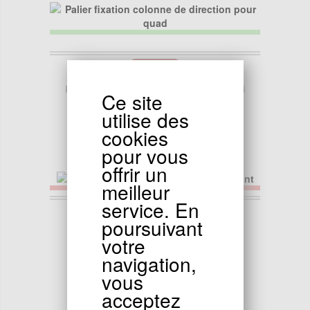
5.90
EUR
Palier fixation colonne de direction pour quad
Ce site
utilise des
cookies
pour vous
offrir un
meilleur
service. En
16.90
EUR
poursuivant
Pare choc avant quad électrique enfant
votre
navigation,
vous
acceptez