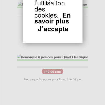
l’utilisation
des
cookies.
En
savoir plus
19.90
EUR
J’accepte
Pontet de direction pour quad électrique
149.90
EUR
Remorque 6 pouces pour Quad Electrique