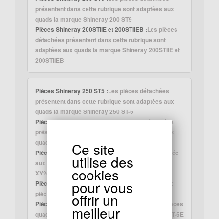
présentent dans cette rubrique sont adaptées aux
quads la marque Shineray 200 ST9
Pièces Shineray 200STIIE et 200STIIEB :
Les pièces
détachées présentent dans cette rubrique sont
adaptées aux quads la marque Shineray 200STIIE et
200STIIEB
Pièces Shineray 250 ST5 :
Les pièces détachées
présentent dans cette rubrique sont adaptées aux
quads la marque Shineray 250 ST-5
Pièces Shineray 250 ST9C :
Les pièces détachées
présentent dans cette rubrique sont adaptées aux
quads la marque Shineray 250 ST9C
Ce site
Pièces Shineray 250 STIXE ST9E :
rubrique destinée
utilise des
aux pièces quads Shineray XY250ST-9E ,
cookies
XY250STIXE
pour vous
Pièces Shineray 250 STXE :
rubrique destinée aux
pièces quads Shineray 250STXE
offrir un
Pièces Shineray 300cc :
rubrique destinée aux pièces
meilleur
quads Shineray XY300STE, XY300ST-4E, XY300ST-5E