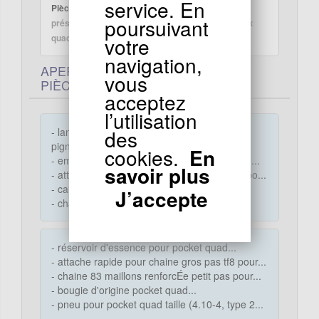
service. En
Pièces Shineray 350cc :
Les pièces détachées
poursuivant
présentent dans cette rubrique sont adaptées aux
quads la marque Shineray 350cc
votre
navigation,
APERÇUS DE NOS PIÈCES POUR
vous
PIÈCES QUAD SHINERAY
acceptez
l’utilisation
des
- lanceur pocket quad en aluminium avec
pignon...
cookies.
En
- embrayage d'origine de qualité supérieure ...
savoir plus
- attache rapide pour chaine petit pas pour po...
- carburateur d'origine pour pocket quads...
J’accepte
- chambre à air pocket quad 3.00-4...
- réservoir d'essence pour pocket quad...
- attache rapide pour chaine gros pas tf8 pour...
- chaine 83 maillons renforcÉe petit pas pour...
- bougie d'origine pocket quad...
- pneu pour pocket quad taille (4.10-4, type 2...