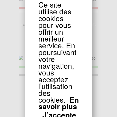
Ce site
utilise des
cookies
157.90
EUR
pour vous
Jauge d'essence pour Quad Spy Racing 250cc F3
offrir un
meilleur
service. En
poursuivant
votre
navigation,
vous
acceptez
3.90
EUR
l’utilisation
Joint d'admission pour Spy Racing 250 F3
des
cookies.
En
savoir plus
J’accepte