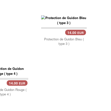
14.00
EUR
Protection de Guidon Bleu (
type 3 )
14.00
EUR
 de Guidon Rouge (
type 4 )