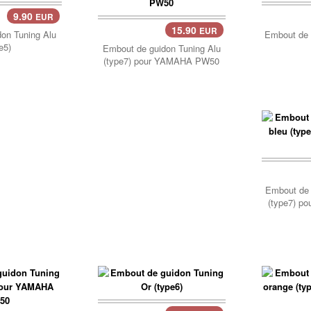
9.90
EUR
15.90
EUR
Panier..
on Tuning Alu
Embout de 
e5)
Embout de guidon Tuning Alu
(type7) pour YAMAHA PW50
Embout de 
(type7) 