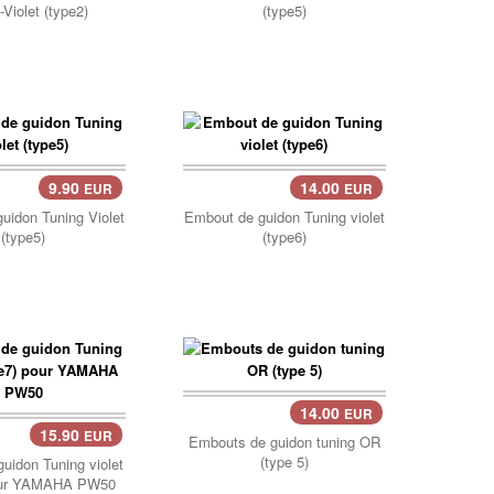
Violet (type2)
(type5)
9.90
14.00
EUR
EUR
uidon Tuning Violet
Embout de guidon Tuning violet
(type5)
(type6)
14.00
EUR
Panier..
15.90
EUR
er..
Embouts de guidon tuning OR
(type 5)
uidon Tuning violet
pour YAMAHA PW50