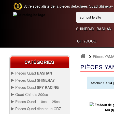
Votre spécialiste de la pièces détachées Quad Shineray
SHINERAY
BASHAN
CITYCOCO
Pièces YAM
CATÉGORIES
PIÈCES YA
Pièces Quad
BASHAN
BASHAN 200CC BS200S3
Pièces Quad
SHINERAY
Afficher
1
à
24
(
SHINERAY 150 STE
Pièces Quad
SPY RACING
QUAD SPY250F1
Quad Chinois 200cc
PIÈCES QUAD CHINOIS
Pièces Quad 110cc - 125cc
200CC
SHINERAY 200 ST6A
PIÈCES QUAD 110CC -
Pièces Quad électrique CRZ
125CC
QUAD SPY250F3
Allumage Quad
PIÈCES QUAD