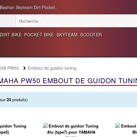
 Bashan Skyteam Dirt Pocket..
DIRT BIKE
POCKET BIKE
SKYTEAM
SCOOTER
AHA PW50
Embout de guidon tuning
MAHA PW50 EMBOUT DE GUIDON TUNI
sur
24
produits)