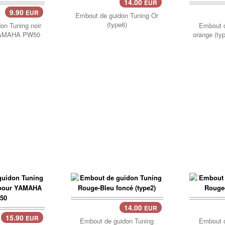
14.00
EUR
9.90
EUR
Pani
Embout de guidon Tuning Or
(type6)
on Tuning noir
Embout d
 YAMAHA PW50
orange (t
14.00
EUR
15.90
EUR
Embout de guidon Tuning
Embout d