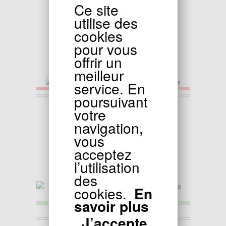
59.90
EUR
Ce site
Kit Frein Hydraulique Avant (type 2)
utilise des
cookies
pour vous
offrir un
meilleur
service. En
poursuivant
77.88
EUR
votre
Kit Frein Hydraulique Avant + Arrière
navigation,
vous
acceptez
l’utilisation
des
cookies.
En
savoir plus
J’accepte