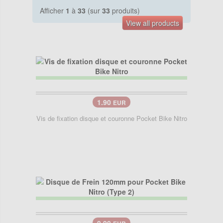
Afficher
1
à
33
(sur
33
produits)
View all products
1.90
EUR
Vis de fixation disque et couronne Pocket Bike Nitro
9.90