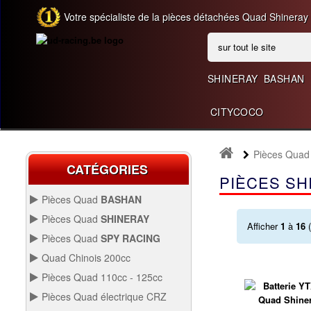
Votre spécialiste de la pièces détachées Quad Shineray
SHINERAY
BASHAN
CITYCOCO
Pièces Qua
CATÉGORIES
PIÈCES SH
Pièces Quad
BASHAN
BASHAN 200CC BS200S3
Pièces Quad
SHINERAY
Afficher
1
à
16
(
SHINERAY 150 STE
Pièces Quad
SPY RACING
QUAD SPY250F1
Quad Chinois 200cc
PIÈCES QUAD CHINOIS
Pièces Quad 110cc - 125cc
200CC
SHINERAY 200 ST6A
PIÈCES QUAD 110CC -
Pièces Quad électrique CRZ
125CC
QUAD SPY250F3
Allumage Quad
PIÈCES QUAD