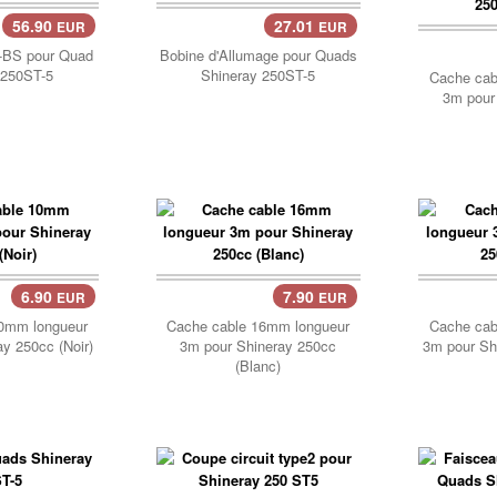
56.90
27.01
EUR
EUR
Pani
-BS pour Quad
Bobine d'Allumage pour Quads
 250ST-5
Shineray 250ST-5
Cache cab
3m pour
6.90
7.90
EUR
EUR
Panier..
Pani
0mm longueur
Cache cable 16mm longueur
Cache cab
y 250cc (Noir)
3m pour Shineray 250cc
3m pour Shi
(Blanc)