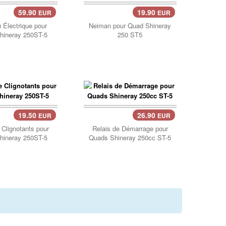
59.90
19.90
EUR
EUR
er..
 Électrique pour
Neiman pour Quad Shineray
hineray 250ST-5
250 ST5
19.50
26.90
EUR
EUR
er..
 Clignotants pour
Relais de Démarrage pour
hineray 250ST-5
Quads Shineray 250cc ST-5