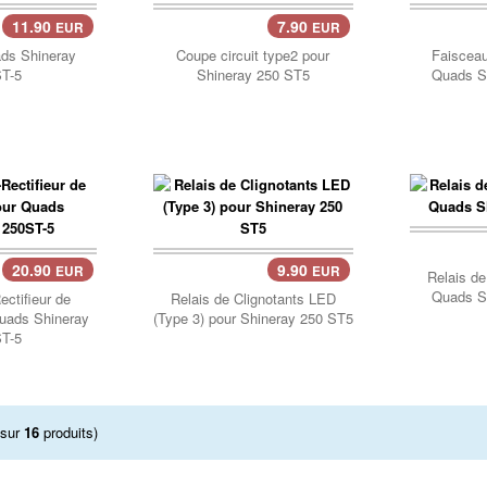
11.90
7.90
EUR
EUR
Pani
ds Shineray
Coupe circuit type2 pour
Faisceau
T-5
Shineray 250 ST5
Quads S
Pani
20.90
9.90
EUR
EUR
Relais de
Quads S
ectifieur de
Relais de Clignotants LED
uads Shineray
(Type 3) pour Shineray 250 ST5
T-5
sur
16
produits)